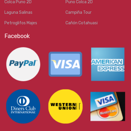
Colca Puno 2D
Puno Colca 2D
Laguna Salinas
Campiña Tour
Petroglifos Majes
Cañón Cotahuasi
Facebook